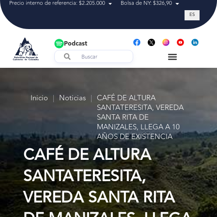
Precio interno de referencia: $2.205.000
Bolsa de NY: $326,90
Tasa de cam
ES
Podcast
Inicio
|
Noticias
|
CAFÉ DE ALTURA
SANTATERESITA, VEREDA
SANTA RITA DE
MANIZALES, LLEGA A 10
AÑOS DE EXISTENCIA
CAFÉ DE ALTURA
SANTATERESITA,
VEREDA SANTA RITA