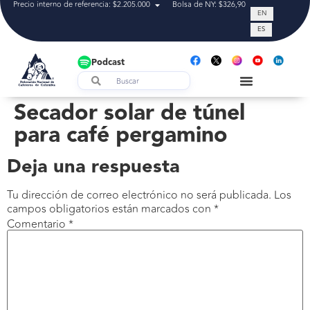
Precio interno de referencia: $2.205.000
Bolsa de NY: $326,90
Tasa de cam
EN
ES
Podcast
Secador solar de túnel
para café pergamino
Deja una respuesta
Tu dirección de correo electrónico no será publicada.
Los
campos obligatorios están marcados con
*
Comentario
*