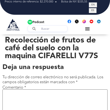
Precio interno de referencia: $2.270.000
Bolsa de NY: $335,55
Tasa de cam
EN
ES
Podcast
Recolección de frutos de
café del suelo con la
maquina CIFARELLI V77S
Deja una respuesta
Tu dirección de correo electrónico no será publicada.
Los
campos obligatorios están marcados con
*
Comentario
*