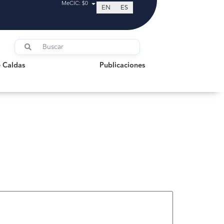
MeCIC: $0
EN
ES
ldas
Publicaciones
 Caldas
Publicaciones