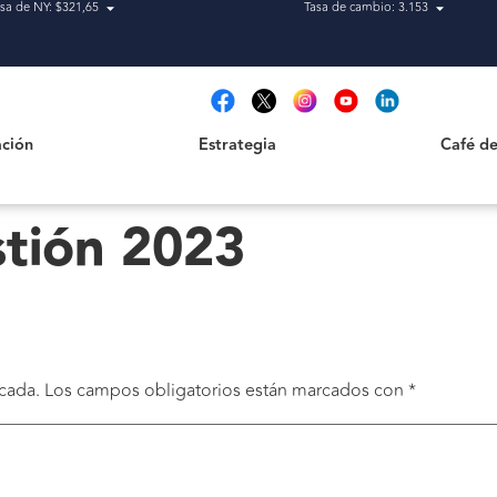
sa de NY: $321,65
Tasa de cambio: 3.153
Estrategia
Café de Ca
t
ción
Estrategia
Café de
tión 2023
cada.
Los campos obligatorios están marcados con
*