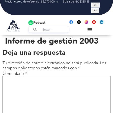
Precio interno de referencia: $2.270.000
Bolsa de NY: $335,55
Tasa de cam
EN
ES
Podcast
Informe de gestión 2003
Deja una respuesta
Tu dirección de correo electrónico no será publicada.
Los
campos obligatorios están marcados con
*
Comentario
*