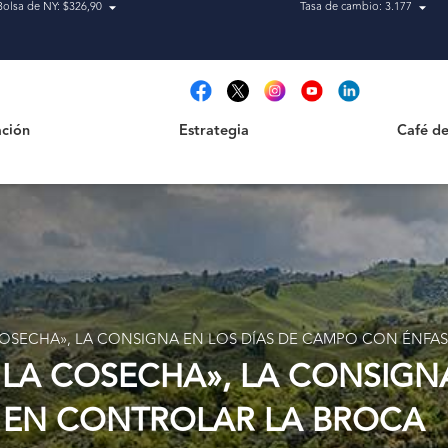
Bolsa de NY: $326,90
Tasa de cambio: 3.177
Estrategia
Café de Ca
t
ción
Estrategia
Café de
OSECHA», LA CONSIGNA EN LOS DÍAS DE CAMPO CON ÉNFA
LA COSECHA», LA CONSIGNA
 EN CONTROLAR LA BROCA