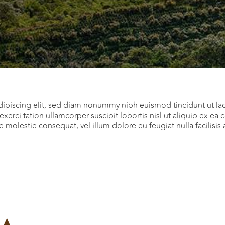
dipiscing elit, sed diam nonummy nibh euismod tincidunt ut la
exerci tation ullamcorper suscipit lobortis nisl ut aliquip ex
sse molestie consequat, vel illum dolore eu feugiat nulla facilisi