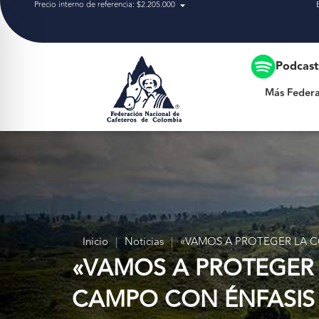
Precio interno de referencia: $2.205.000
Más Federación
Podcas
Más Federa
Inicio
|
Noticias
|
«VAMOS A PROTEGER LA C
«VAMOS A PROTEGER 
CAMPO CON ÉNFASIS