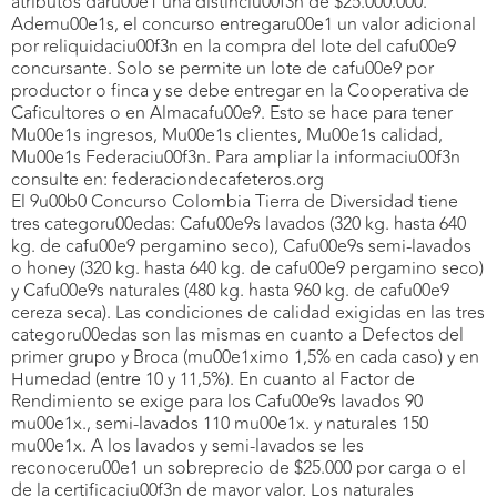
atributos daru00e1 una distinciu00f3n de $25.000.000.
Ademu00e1s, el concurso entregaru00e1 un valor adicional
por reliquidaciu00f3n en la compra del lote del cafu00e9
concursante. Solo se permite un lote de cafu00e9 por
productor o finca y se debe entregar en la Cooperativa de
Caficultores o en Almacafu00e9. Esto se hace para tener
Mu00e1s ingresos, Mu00e1s clientes, Mu00e1s calidad,
Mu00e1s Federaciu00f3n. Para ampliar la informaciu00f3n
consulte en: federaciondecafeteros.org
El 9u00b0 Concurso Colombia Tierra de Diversidad tiene
tres categoru00edas: Cafu00e9s lavados (320 kg. hasta 640
kg. de cafu00e9 pergamino seco), Cafu00e9s semi-lavados
o honey (320 kg. hasta 640 kg. de cafu00e9 pergamino seco)
y Cafu00e9s naturales (480 kg. hasta 960 kg. de cafu00e9
cereza seca). Las condiciones de calidad exigidas en las tres
categoru00edas son las mismas en cuanto a Defectos del
primer grupo y Broca (mu00e1ximo 1,5% en cada caso) y en
Humedad (entre 10 y 11,5%). En cuanto al Factor de
Rendimiento se exige para los Cafu00e9s lavados 90
mu00e1x., semi-lavados 110 mu00e1x. y naturales 150
mu00e1x. A los lavados y semi-lavados se les
reconoceru00e1 un sobreprecio de $25.000 por carga o el
de la certificaciu00f3n de mayor valor. Los naturales