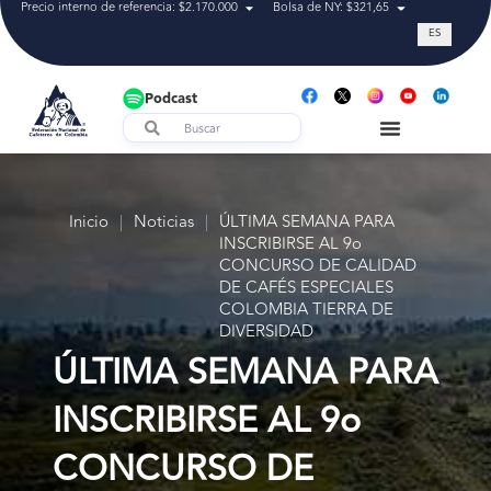
Precio interno de referencia: $2.170.000
Bolsa de NY: $321,65
Tasa de cam
ES
Podcast
Inicio
|
Noticias
|
ÚLTIMA SEMANA PARA
INSCRIBIRSE AL 9o
CONCURSO DE CALIDAD
DE CAFÉS ESPECIALES
COLOMBIA TIERRA DE
DIVERSIDAD
ÚLTIMA SEMANA PARA
INSCRIBIRSE AL 9o
CONCURSO DE