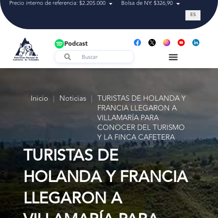
Precio interno de referencia: $2.205.000
Bolsa de NY: $326,90
Tasa de cam
ES
Podcast
Inicio
|
Noticias
|
TURISTAS DE HOLANDA Y
FRANCIA LLEGARON A
VILLAMARÍA PARA
CONOCER DEL TURISMO
Y LA FINCA CAFETERA
TURISTAS DE
HOLANDA Y FRANCIA
LLEGARON A