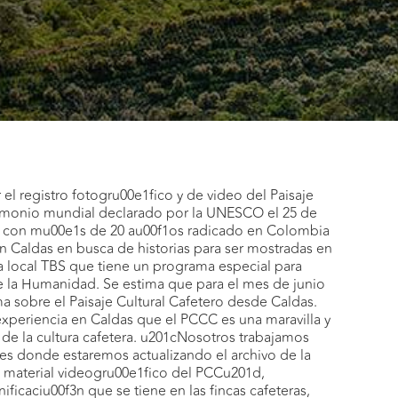
 el registro fotogru00e1fico y de video del Paisaje
rimonio mundial declarado por la UNESCO el 25 de
sta con mu00e1s de 20 au00f1os radicado en Colombia
n Caldas en busca de historias para ser mostradas en
 local TBS que tiene un programa especial para
de la Humanidad. Se estima que para el mes de junio
a sobre el Paisaje Cultural Cafetero desde Caldas.
 experiencia en Caldas que el PCCC es una maravilla y
a de la cultura cafetera. u201cNosotros trabajamos
es donde estaremos actualizando el archivo de la
 material videogru00e1fico del PCCu201d,
ificaciu00f3n que se tiene en las fincas cafeteras,