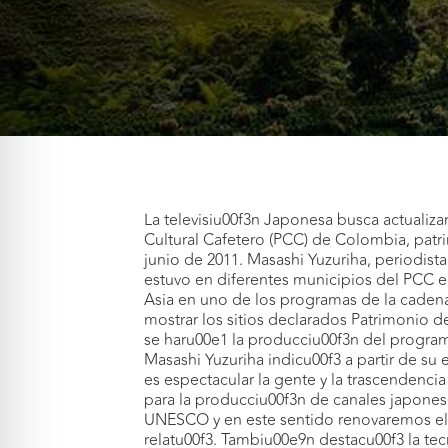
La televisiu00f3n Japonesa busca actualizar
Cultural Cafetero (PCC) de Colombia, pat
junio de 2011. Masashi Yuzuriha, periodi
estuvo en diferentes municipios del PCC e
Asia en uno de los programas de la cadena
mostrar los sitios declarados Patrimonio 
se haru00e1 la producciu00f3n del program
Masashi Yuzuriha indicu00f3 a partir de su
es espectacular la gente y la trascendenci
para la producciu00f3n de canales japones
UNESCO y en este sentido renovaremos el
relatu00f3. Tambiu00e9n destacu00f3 la tecn