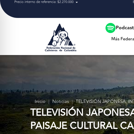
Precio interno de referencia: $2.270.000
Más Federación
Podcas
Más Federa
Inicio
|
Noticias
|
TELEVISIÓN JAPONESA, IN
TELEVISIÓN JAPONESA
PAISAJE CULTURAL C