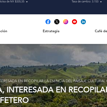
Bolsa de NY: $335,55
Tasa de cambio: 3.153
Estrategia
Café de Ca
t
ción
Estrategia
Café de
TERESADA EN RECOPILAR LA ESENCIA DEL PAISAJE CULTURAL
, INTERESADA EN RECOPILA
AFETERO