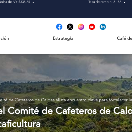
Bolsa de NY: $335,55
Tasa de cambio: 3.153
Estrategia
Café de Ca
t
ción
Estrategia
Café de
ité de Cafeteros de Caldas alista encuentro clave para fortalecer la
el Comité de Cafeteros de Cald
caficultura