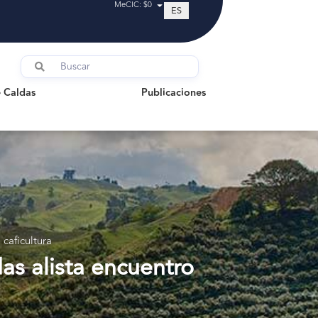
MeCIC: $0
ES
ldas
Publicaciones
 Caldas
Publicaciones
 caficultura
as alista encuentro