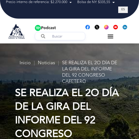
Precio interno de referencia: $2.270.000
Bolsa de NY: $335,55
Tasa de cam
ES
Podcast
Inicio
|
Noticias
|
SE REALIZA EL 2O DÍA DE
LA GIRA DEL INFORME
DEL 92 CONGRESO
CAFETERO
SE REALIZA EL 2O DÍA
DE LA GIRA DEL
INFORME DEL 92
CONGRESO