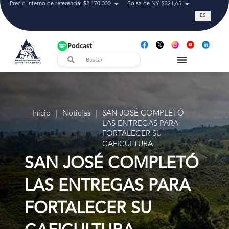
Precio interno de referencia: $2.170.000
Bolsa de NY: $321,65
Tasa de cam
ES
Podcast
Inicio
|
Noticias
|
SAN JOSÉ COMPLETÓ
LAS ENTREGAS PARA
FORTALECER SU
CAFICULTURA
SAN JOSÉ COMPLETÓ
LAS ENTREGAS PARA
FORTALECER SU