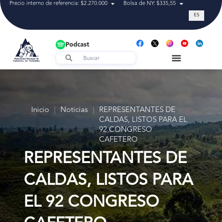
Precio interno de referencia: $2.270.000
Bolsa de NY: $335,55
Tasa de cam
ES
Podcast
Inicio
|
Noticias
|
REPRESENTANTES DE
CALDAS, LISTOS PARA EL
92 CONGRESO
CAFETERO
REPRESENTANTES DE
CALDAS, LISTOS PARA
EL 92 CONGRESO