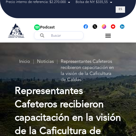
Precio interno de referencia: $2.270.000
Bolsa de NY: $335,55
Tasa de cam
ES
Podcast
Inicio
|
Noticias
|
Representantes Cafeteros
recibieron capacitación en
la visión de la Caficultura
de Caldas
Representantes
Cafeteros recibieron
capacitación en la visión
de la Caficultura de