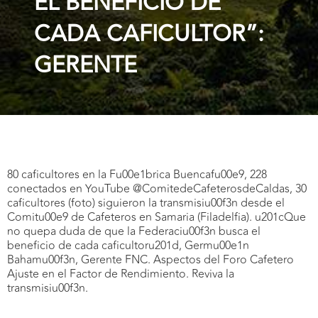
EL BENEFICIO DE
CADA CAFICULTOR”:
GERENTE
80 caficultores en la Fu00e1brica Buencafu00e9, 228
conectados en YouTube @ComitedeCafeterosdeCaldas, 30
caficultores (foto) siguieron la transmisiu00f3n desde el
Comitu00e9 de Cafeteros en Samaria (Filadelfia). u201cQue
no quepa duda de que la Federaciu00f3n busca el
beneficio de cada caficultoru201d, Germu00e1n
Bahamu00f3n, Gerente FNC. Aspectos del Foro Cafetero
Ajuste en el Factor de Rendimiento. Reviva la
transmisiu00f3n.