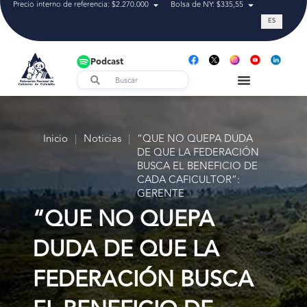
Precio interno de referencia: $2.270.000
Bolsa de NY: $335,55
Tasa de cam
ES
Podcast
Inicio
|
Noticias
|
“QUE NO QUEPA DUDA
DE QUE LA FEDERACIÓN
BUSCA EL BENEFICIO DE
CADA CAFICULTOR”:
GERENTE
“QUE NO QUEPA
DUDA DE QUE LA
FEDERACIÓN BUSCA