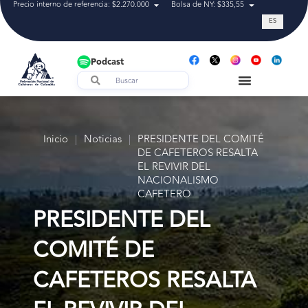
Precio interno de referencia: $2.270.000
Bolsa de NY: $335,55
Tasa de cam
ES
Podcast
Inicio
|
Noticias
|
PRESIDENTE DEL COMITÉ
DE CAFETEROS RESALTA
EL REVIVIR DEL
NACIONALISMO
CAFETERO
PRESIDENTE DEL
COMITÉ DE
CAFETEROS RESALTA