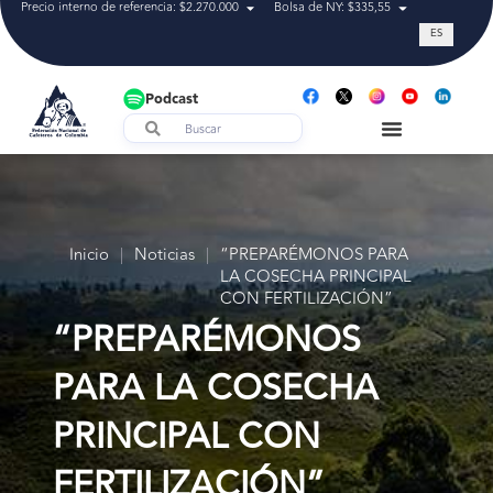
Precio interno de referencia: $2.270.000
Bolsa de NY: $335,55
Tasa de cam
ES
Podcast
Inicio
|
Noticias
|
“PREPARÉMONOS PARA
LA COSECHA PRINCIPAL
CON FERTILIZACIÓN”
“PREPARÉMONOS
PARA LA COSECHA
PRINCIPAL CON
FERTILIZACIÓN”