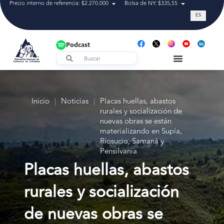
Precio interno de referencia: $2.270.000
Bolsa de NY: $335,55
Tasa de cam
ES
Podcast
Inicio
|
Noticias
|
Placas huellas, abastos
rurales y socialización de
nuevas obras se están
materializando en Supía,
Riosucio, Samaná y
Pensilvania
Placas huellas, abastos
rurales y socialización
de nuevas obras se