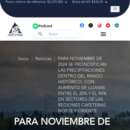
Precio interno de referencia: $2.270.000
Bolsa de NY: $335,55
Tasa de cam
ES
Podcast
Inicio
|
Noticias
|
PARA NOVIEMBRE DE
2024 SE PRONOSTICAN
LAS PRECIPITACIONES
DENTRO DEL RANGO
HISTÓRICO, CON
AUMENTO DE LLUVIAS
ENTRE EL 20% Y EL 40%
EN SECTORES DE LAS
REGIONES CAFETERAS
NORTE Y ORIENTE
PARA NOVIEMBRE DE