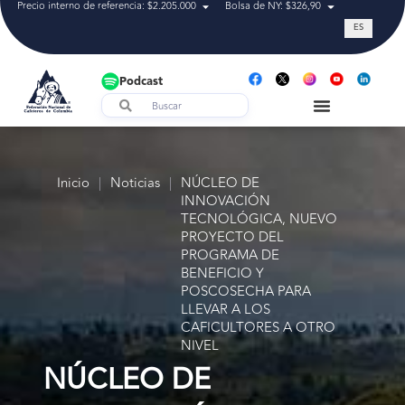
Precio interno de referencia: $2.205.000
Bolsa de NY: $326,90
Tasa de cam
ES
Podcast
Inicio
|
Noticias
|
NÚCLEO DE
INNOVACIÓN
TECNOLÓGICA, NUEVO
PROYECTO DEL
PROGRAMA DE
BENEFICIO Y
POSCOSECHA PARA
LLEVAR A LOS
CAFICULTORES A OTRO
NIVEL
NÚCLEO DE