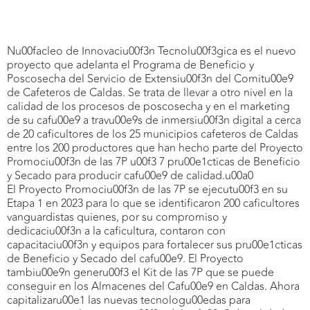
Nu00facleo de Innovaciu00f3n Tecnolu00f3gica es el nuevo
proyecto que adelanta el Programa de Beneficio y
Poscosecha del Servicio de Extensiu00f3n del Comitu00e9
de Cafeteros de Caldas. Se trata de llevar a otro nivel en la
calidad de los procesos de poscosecha y en el marketing
de su cafu00e9 a travu00e9s de inmersiu00f3n digital a cerca
de 20 caficultores de los 25 municipios cafeteros de Caldas
entre los 200 productores que han hecho parte del Proyecto
Promociu00f3n de las 7P u00f3 7 pru00e1cticas de Beneficio
y Secado para producir cafu00e9 de calidad.u00a0
El Proyecto Promociu00f3n de las 7P se ejecutu00f3 en su
Etapa 1 en 2023 para lo que se identificaron 200 caficultores
vanguardistas quienes, por su compromiso y
dedicaciu00f3n a la caficultura, contaron con
capacitaciu00f3n y equipos para fortalecer sus pru00e1cticas
de Beneficio y Secado del cafu00e9. El Proyecto
tambiu00e9n generu00f3 el Kit de las 7P que se puede
conseguir en los Almacenes del Cafu00e9 en Caldas. Ahora
capitalizaru00e1 las nuevas tecnologu00edas para