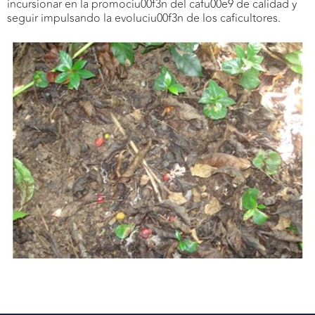
incursionar en la promociu00f3n del cafu00e9 de calidad y
seguir impulsando la evoluciu00f3n de los caficultores.