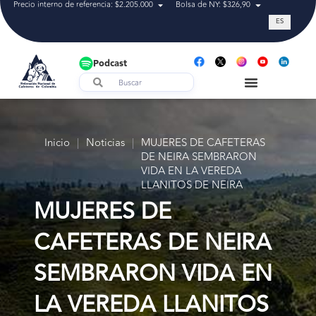
Precio interno de referencia: $2.205.000
Bolsa de NY: $326,90
Tasa de cam
ES
Podcast
Inicio
|
Noticias
|
MUJERES DE CAFETERAS
DE NEIRA SEMBRARON
VIDA EN LA VEREDA
LLANITOS DE NEIRA
MUJERES DE
CAFETERAS DE NEIRA
SEMBRARON VIDA EN
LA VEREDA LLANITOS