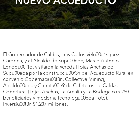
NUEVO ACUEDUCTO
El Gobernador de Caldas, Luis Carlos Velu00e1squez
Cardona, y el Alcalde de Supu00eda, Marco Antonio
Londou00f1o, visitaron la Vereda Hojas Anchas de
Supu00eda por la construcciu00f3n del Acueducto Rural en
convenio Gobernaciu00f3n, Collective Mining,
Alcaldu00eda y Comitu00e9 de Cafeteros de Caldas.
Cobertura: Hojas Anchas, La Amalia y La Bodega con 250
beneficiarios y moderna tecnologu00eda (foto).
Inversiu00f3n $1.237 millones.