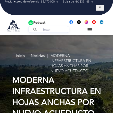
Precio interno de referencia: $2.170.000
Bolsa de NY: $321,65
Tasa de cam
ES
Podcast
Inicio
|
Noticias
|
MODERNA
INFRAESTRUCTURA EN
HOJAS ANCHAS POR
NUEVO ACUEDUCTO
MODERNA
INFRAESTRUCTURA EN
HOJAS ANCHAS POR