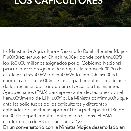
LOS CAFICULTORES
La Ministra de Agricultura y Desarrollo Rural, Jhenifer Mojica
Flu00f3rez, estuvo en Chinchinu00e1 donde confirmu00f3
los $50.000 millones asignados por el Gobierno Nacional
para un nuevo programa de apoyo a la renovaciu00f3n de
cafetales a travu00e9s de cru00e9dito con ICR, asu00ed
como la ampliaciu00f3n de los departamentos beneficiarios
de los recursos del Fondo para el Acceso a los Insumos
Agropecuarios (FAIA) para apoyo ante afectaciones por el
Fenu00f3meno de El Niu00f1o. La Ministra confirmu00f3 que
ante las solicitudes de los caficultores y diferentes
entidades del sector se aprobu00f3 la participaciu00f3n de
mu00e1s departamentos, entre estos Caldas. El FAIA
cafetero pasa de 93 poblaciones a 422.
En un conversatorio con la Ministra Mojica desarrollado en