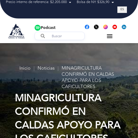
Precio interno de referencia: $2.205.000
Bolsa de NY: $326,90
Tasa de cam
ES
Podcast
Inicio
|
Noticias
|
MINAGRICULTURA
CONFIRMÓ EN CALDAS
APOYO PARA LOS
CAFICULTORES
MINAGRICULTURA
CONFIRMÓ EN
CALDAS APOYO PARA