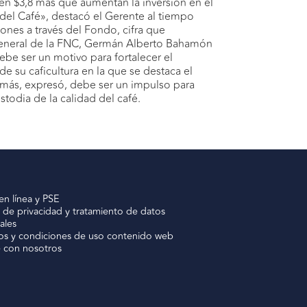
en $3,8 más que aumentan la inversión en el
 del Café», destacó el Gerente al tiempo
ones a través del Fondo, cifra que
 General de la FNC, Germán Alberto Bahamón
e ser un motivo para fortalecer el
e su caficultura en la que se destaca el
demás, expresó, debe ser un impulso para
stodia de la calidad del café.
en línea y PSE
a de privacidad y tratamiento de datos
ales
os y condiciones de uso contenido web
e con nosotros