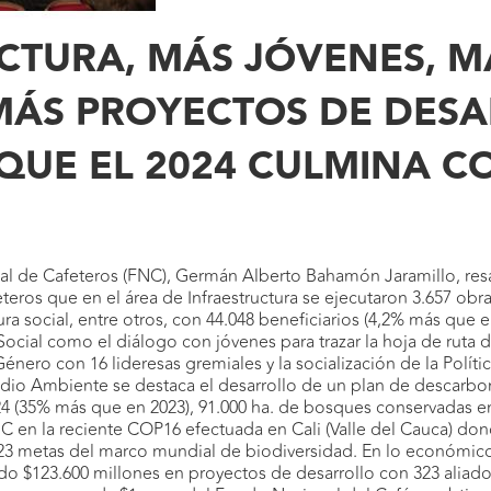
CTURA, MÁS JÓVENES, M
MÁS PROYECTOS DE DES
 QUE EL 2024 CULMINA C
al de Cafeteros (FNC), Germán Alberto Bahamón Jaramillo, resa
eros que en el área de Infraestructura se ejecutaron 3.657 obr
ra social, entre otros, con 44.048 beneficiarios (4,2% más que e
Social como el diálogo con jóvenes para trazar la hoja de ruta 
ero con 16 lideresas gremiales y la socialización de la Polític
dio Ambiente se destaca el desarrollo de un plan de descarbon
 (35% más que en 2023), 91.000 ha. de bosques conservadas en 
NC en la reciente COP16 efectuada en Cali (Valle del Cauca) d
as 23 metas del marco mundial de biodiversidad. En lo econó
o $123.600 millones en proyectos de desarrollo con 323 aliados,