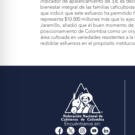
indicador de apalancamiento de 3,8, es dec
bienestar integral de las familias caficult
que indicó que este esfuerzo ha permitido fi
representa $10.500 millones más que lo ej
Jaramillo, añadió que el buen momento de p
posicionamiento de Colombia como un origen 
área cultivada en variedades resistentes a l
redoblar esfuerzos en el propósito instituci
Encuéntranos en: