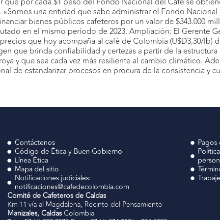
ir que por cada $1 peso del Fondo Nacional del Café se obtien
oras. «Somos una entidad que sabe administrar el Fondo Nacional
nanciar bienes públicos cafeteros por un valor de $343.000 mill
ecutado en el mismo período de 2023. Ampliación: El Gerente
recios que hoy acompaña al café de Colombia (U$D3,30/lb) deb
que brinda confiabilidad y certezas a partir de la estructura d
a roya y que sea cada vez más resiliente al cambio climático. A
onal de estandarizar procesos en procura de la consistencia y cu
Contáctenos
Pagos 
Código de Ética y Buen Gobierno
Polític
Línea Ética
person
Mapa del sitio
Términ
Notificaciones judiciales:
Trabaj
notificaciones@cafedecolombia.com
Comité de Cafeteros de Caldas
Km 11 vía al Magdalena, Recinto del Pensamiento
Manizales, Caldas
Colombia