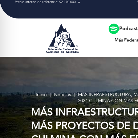
Precio interno de referencia: $2.170.000
Más Federación
Podcas
Más Federa
Inicio
|
Noticias
|
MÁS INFRAESTRUCTURA, M
2024 CULMINA CON MÁS 
MÁS INFRAESTRUCTUR
MÁS PROYECTOS DE D