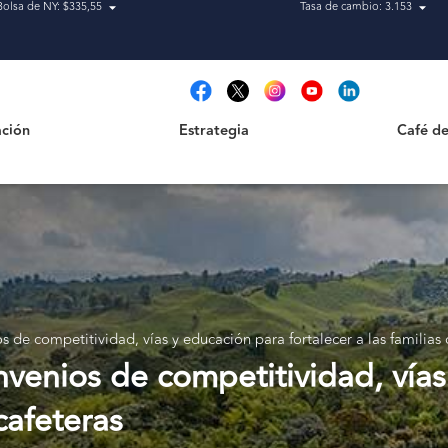
Bolsa de NY: $335,55
Tasa de cambio: 3.153
Estrategia
Café de Ca
t
ción
Estrategia
Café de
 de competitividad, vías y educación para fortalecer a las familias 
venios de competitividad, vías
 cafeteras