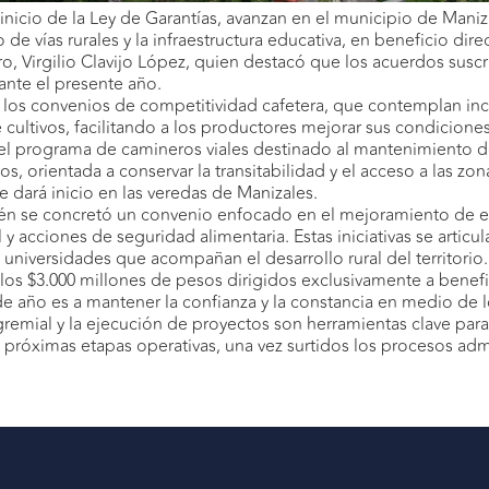
nicio de la Ley de Garantías, avanzan en el municipio de Maniza
de vías rurales y la infraestructura educativa, en beneficio dire
ro, Virgilio Clavijo López, quien destacó que los acuerdos susc
rante el presente año.
n los convenios de competitividad cafetera, que contemplan ince
ultivos, facilitando a los productores mejorar sus condiciones
el programa de camineros viales destinado al mantenimiento de
os, orientada a conservar la transitabilidad y el acceso a las z
e dará inicio en las veredas de Manizales.
én se concretó un convenio enfocado en el mejoramiento de esc
 y acciones de seguridad alimentaria. Estas iniciativas se artic
 universidades que acompañan el desarrollo rural del territorio.
los $3.000 millones de pesos dirigidos exclusivamente a beneficia
 de año es a mantener la confianza y la constancia en medio de 
remial y la ejecución de proyectos son herramientas clave para l
s próximas etapas operativas, una vez surtidos los procesos adm