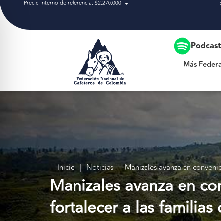
Precio interno de referencia: $2.270.000
Más Federación
Podcas
Más Federa
Inicio
|
Noticias
|
Manizales avanza en convenios
Manizales avanza en con
fortalecer a las familias