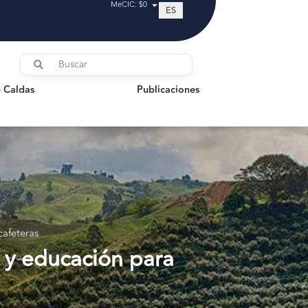
MeCIC: $0
ES
ldas
Publicaciones
 Caldas
Publicaciones
cafeteras
 y educación para