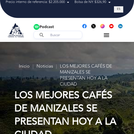
Precio interno de referencia: $2.205.000
Bolsa de NY: $326,90
Tasa de cam
ES
Podcast
Inicio
|
Noticias
|
LOS MEJORES CAFÉS DE
MANIZALES SE
PRESENTAN HOY A LA
CIUDAD
LOS MEJORES CAFÉS
DE MANIZALES SE
PRESENTAN HOY A LA