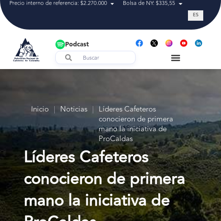
Precio interno de referencia: $2.270.000
Bolsa de NY: $335,55
Tasa de cam
ES
Podcast
Inicio
|
Noticias
|
Líderes Cafeteros
conocieron de primera
mano la iniciativa de
ProCaldas
Líderes Cafeteros
conocieron de primera
mano la iniciativa de