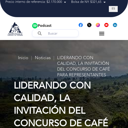
Precio interno de referencia: $2.170.000
Bolsa de NY: $321,65
Tasa de cam
ES
Podcast
Inicio
|
Noticias
|
LIDERANDO CON
CALIDAD, LA INVITACIÓN
DEL CONCURSO DE CAFÉ
PARA REPRESENTANTES
LIDERANDO CON
CALIDAD, LA
INVITACIÓN DEL
CONCURSO DE CAFÉ