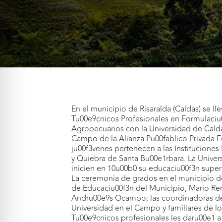
En el municipio de Risaralda (Caldas) se 
Tu00e9cnicos Profesionales en Formulaciu
Agropecuarios con la Universidad de Calda
Campo de la Alianza Pu00fablico Privada E
ju00f3venes pertenecen a las Instituciones
y Quiebra de Santa Bu00e1rbara. La Unive
inicien en 10u00b0 su educaciu00f3n superi
La ceremonia de grados en el municipio de
de Educaciu00f3n del Municipio, Mario Ren
Andru00e9s Ocampo; las coordinadoras de l
Universidad en el Campo y familiares de l
Tu00e9cnicos profesionales les daru00e1 