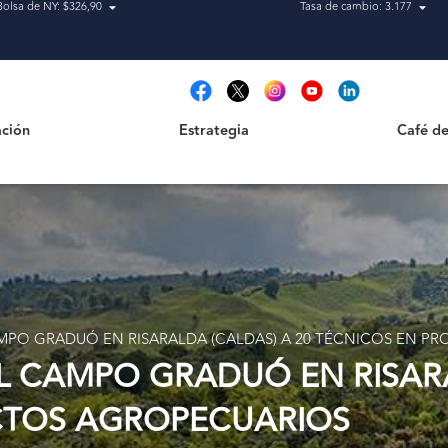
Bolsa de NY: $326,90
Tasa de cambio: 3.177
Estrategia
Café de Ca
t
ción
Estrategia
Café de
AMPO GRADUÓ EN RISARALDA (CALDAS) A 20 TÉCNICOS EN 
EL CAMPO GRADUÓ EN RISARA
CTOS AGROPECUARIOS