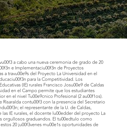
llevu00f3 a cabo una nueva ceremonia de grado de 20
00f3n e Implementaciu00f3n de Proyectos
s a travu00e9s del Proyecto La Universidad en el
ducaciu00f3n para la Competitividad. Los
 Educativas (IE) rurales Francisco Josu00e9 de Caldas
rsidad en el Campo permite que los estudiantes
or en el nivel Tu00e9cnico Profesional (2 au00f1os).
 Risaralda contu00f3 con la presencia del Secretario
du00f3n; el representante de la U. de Caldas,
as IE rurales, el docente lu00edder del proyecto La
os orgullosos graduandos. El tu00edtulo como
a estos 20 ju00f3venes mu00e1s oportunidades de