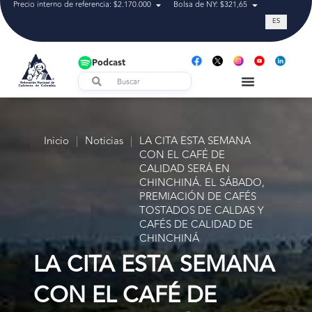
Precio interno de referencia: $2.170.000
Bolsa de NY: $321,65
Tasa de cam
ES
Podcast
Inicio
|
Noticias
|
LA CITA ESTA SEMANA
CON EL CAFÉ DE
CALIDAD SERÁ EN
CHINCHINÁ. EL SÁBADO,
PREMIACIÓN DE CAFÉS
TOSTADOS DE CALDAS Y
CAFÉS DE CALIDAD DE
CHINCHINÁ
LA CITA ESTA SEMANA
CON EL CAFÉ DE