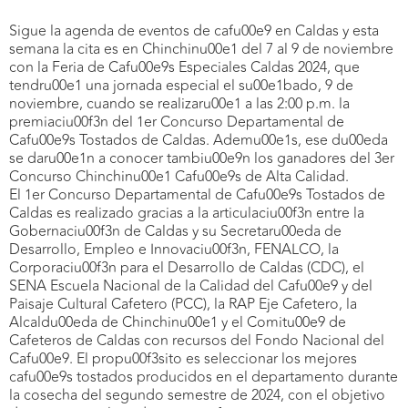
Sigue la agenda de eventos de cafu00e9 en Caldas y esta
semana la cita es en Chinchinu00e1 del 7 al 9 de noviembre
con la Feria de Cafu00e9s Especiales Caldas 2024, que
tendru00e1 una jornada especial el su00e1bado, 9 de
noviembre, cuando se realizaru00e1 a las 2:00 p.m. la
premiaciu00f3n del 1er Concurso Departamental de
Cafu00e9s Tostados de Caldas. Ademu00e1s, ese du00eda
se daru00e1n a conocer tambiu00e9n los ganadores del 3er
Concurso Chinchinu00e1 Cafu00e9s de Alta Calidad.
El 1er Concurso Departamental de Cafu00e9s Tostados de
Caldas es realizado gracias a la articulaciu00f3n entre la
Gobernaciu00f3n de Caldas y su Secretaru00eda de
Desarrollo, Empleo e Innovaciu00f3n, FENALCO, la
Corporaciu00f3n para el Desarrollo de Caldas (CDC), el
SENA Escuela Nacional de la Calidad del Cafu00e9 y del
Paisaje Cultural Cafetero (PCC), la RAP Eje Cafetero, la
Alcaldu00eda de Chinchinu00e1 y el Comitu00e9 de
Cafeteros de Caldas con recursos del Fondo Nacional del
Cafu00e9. El propu00f3sito es seleccionar los mejores
cafu00e9s tostados producidos en el departamento durante
la cosecha del segundo semestre de 2024, con el objetivo