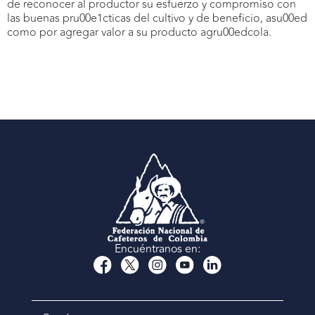
de reconocer al productor su esfuerzo y compromiso con
las buenas pru00e1cticas del cultivo y de beneficio, asu00ed
como por agregar valor a su producto agru00edcola.
Encuéntranos en: