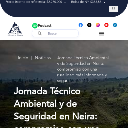
Precio interno de referencia: $2.270.000
Bolsa de NY: $335,55
Tasa de cam
ES
Podcast
Inicio
|
Noticias
|
Jornada Técnico Ambiental
y de Seguridad en Neira:
compromiso con una
ruralidad más informada y
segura
Jornada Técnico
Ambiental y de
Seguridad en Neira: