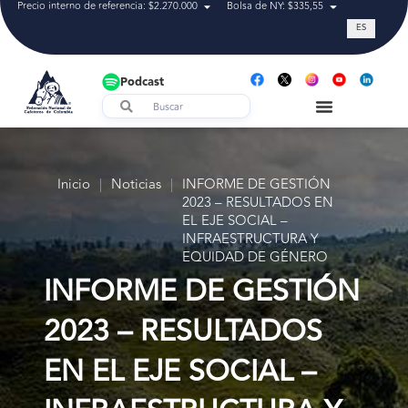
Precio interno de referencia: $2.270.000
Bolsa de NY: $335,55
Tasa de cam
ES
Podcast
Inicio
|
Noticias
|
INFORME DE GESTIÓN
2023 – RESULTADOS EN
EL EJE SOCIAL –
INFRAESTRUCTURA Y
EQUIDAD DE GÉNERO
INFORME DE GESTIÓN
2023 – RESULTADOS
EN EL EJE SOCIAL –