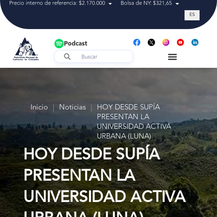
Precio interno de referencia: $2.170.000
Bolsa de NY: $321,65
Tasa de cam
ES
Podcast
Inicio
|
Noticias
|
HOY DESDE SUPÍA
PRESENTAN LA
UNIVERSIDAD ACTIVA
URBANA (LUNA)
HOY DESDE SUPÍA
PRESENTAN LA
UNIVERSIDAD ACTIVA