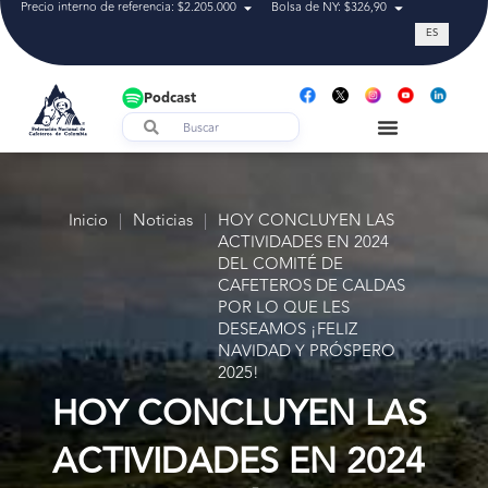
Precio interno de referencia: $2.205.000
Bolsa de NY: $326,90
Tasa de cam
ES
Podcast
Inicio
|
Noticias
|
HOY CONCLUYEN LAS
ACTIVIDADES EN 2024
DEL COMITÉ DE
CAFETEROS DE CALDAS
POR LO QUE LES
DESEAMOS ¡FELIZ
NAVIDAD Y PRÓSPERO
2025!
HOY CONCLUYEN LAS
ACTIVIDADES EN 2024