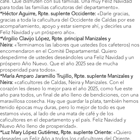
café. Que disfruten con sus familias. Una muy Feliz Navidad
para todas las familias caficutoras del departamento».
*Héctor Aguirre, Rpte. suplente Occidente:
«Darle gracias,
gracias a toda la caficultura del Occidente de Caldas por ese
acompañamiento, apoyo y estar siempre ahí, y decirles una
Feliz Navidad y un próspero año».
*Virgilio Clavijo López, Rpte. principal Manizales y
Neira:
«Terminamos las labores que ustedes (los cafeteros) nos
encomendaron en el Comité Departamental. Quiero
despedirme de ustedes deseándoles una Feliz Navidad y un
próspero Año Nuevo. Que el año 2025 sea de mucha
prosperidad para todos».
*María Amparo Jaramillo Trujillo, Rpte. suplente Manizales y
Neira:
«caficultores de Caldas, Neira y Manizales. Con el
corazón les deseo lo mejor para el año 2025, como fue este
año para todos, un final de año lleno de bendiciones, con una
maravillosa cosecha. Hay que guardar la plata, también hemos
tenido épocas muy duras, pero lo mejor de todo es que
estamos vivos, al lado de una mata de café y de los
caficultores en el departamento y el país. Feliz Navidad y
Nuevo Año lleno de prosperidad».
*Luz Mary López Gutiérrez, Rpte. suplente Oriente:
«Quiero
desearles un Feliz Año a todos los caficultores del Oriente,