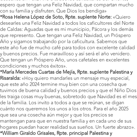
espero que tengan una Feliz Navidad, que compartan mucho
con su familia y disfruten. Que Dios los bendiga»
*Rosa Helena López de Soto, Rpte. suplente Norte:
«Quiero
desearles una Feliz Navidad a todos los caficultores del Norte
de Caldas: Aguadas que es mi municipio, Pácora y los demás
que represento. Que tengan una Feliz Navidad, un Próspero
Año y sigamos trabajando por la caficultura. Sabemos que
este año fue de mucho café para todos con excelente calidad
y buenos precios. Fue maravilloso y así será el año venidero.
Que tengan un Próspero Año, unos cafetales en excelentes
condiciones y muchos éxitos».
*María Mercedes Cuartas de Mejía, Rpte. suplente Palestina y
Risaralda:
«Hoy quiero mandarles un mensaje muy especial,
que este año 2024 termine muy bien con una cosecha que
tuvimos de buena calidad y buenos precios y que el Niño Dios
les traiga cosas muy buenas, sobretodo que Navidad es el mes
de la familia. Los invito a todos a que se reúnan, se digan
cuánto nos queremos los unos a los otros. Para el año 2025
que sea una cosecha aún mejor y que los precios se
mantengan para que en nuestra familia y en cada uno de sus
hogares puedan hacer realidad sus sueños. Un fuerte abrazo».
*William Giraldo Grisales, Rpte. principal Palestina y