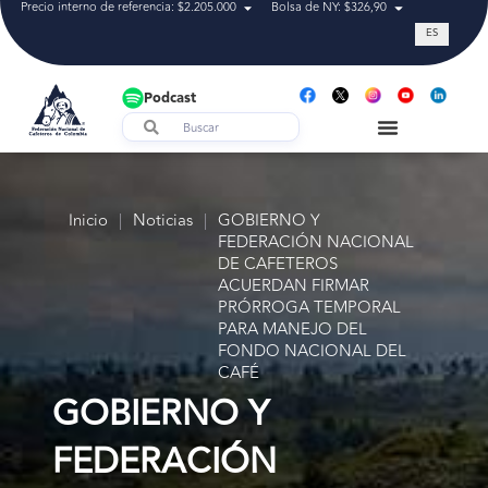
Precio interno de referencia: $2.205.000
Bolsa de NY: $326,90
Tasa de cam
ES
Podcast
Inicio
|
Noticias
|
GOBIERNO Y
FEDERACIÓN NACIONAL
DE CAFETEROS
ACUERDAN FIRMAR
PRÓRROGA TEMPORAL
PARA MANEJO DEL
FONDO NACIONAL DEL
CAFÉ
GOBIERNO Y
FEDERACIÓN