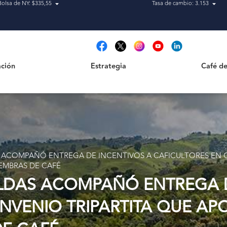
Bolsa de NY: $335,55
Tasa de cambio: 3.153
Estrategia
Café de Ca
t
ción
Estrategia
Café de
ACOMPAÑÓ ENTREGA DE INCENTIVOS A CAFICULTORES EN C
EMBRAS DE CAFÉ
DAS ACOMPAÑÓ ENTREGA D
NVENIO TRIPARTITA QUE AP