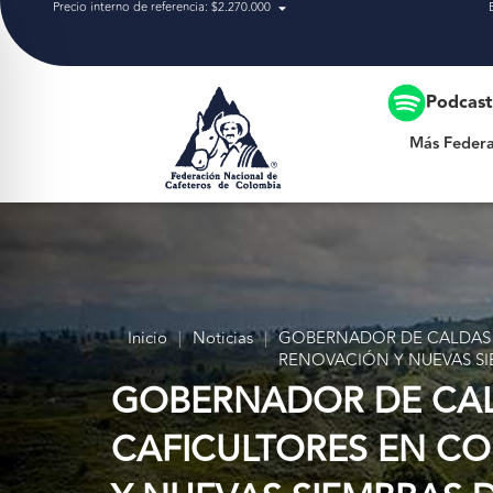
Precio interno de referencia: $2.270.000
Más Federación
Podcas
Más Federa
Inicio
|
Noticias
|
GOBERNADOR DE CALDAS 
RENOVACIÓN Y NUEVAS SI
GOBERNADOR DE CAL
CAFICULTORES EN CO