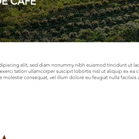
DE CAFÉ
dipiscing elit, sed diam nonummy nibh euismod tincidunt ut la
exerci tation ullamcorper suscipit lobortis nisl ut aliquip ex
sse molestie consequat, vel illum dolore eu feugiat nulla facilisi