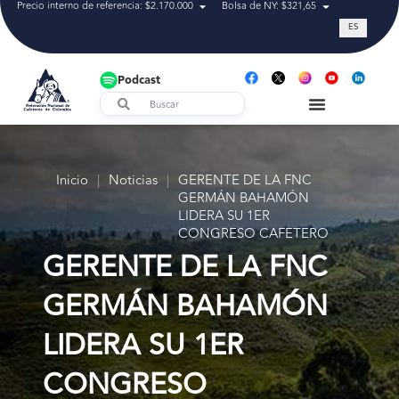
Precio interno de referencia: $2.170.000
Bolsa de NY: $321,65
Tasa de cam
ES
Podcast
Inicio
|
Noticias
|
GERENTE DE LA FNC
GERMÁN BAHAMÓN
LIDERA SU 1ER
CONGRESO CAFETERO
GERENTE DE LA FNC
GERMÁN BAHAMÓN
LIDERA SU 1ER
CONGRESO