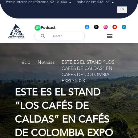
Precio interno de referencia: $2.170.000
Bolsa de NY: $321,65
Tasa de cam
ES
Podcast
Inicio
|
Noticias
|
ESTE ES EL STAND “LOS
CAFÉS DE CALDAS” EN
CAFÉS DE COLOMBIA
EXPO 2023
ESTE ES EL STAND
“LOS CAFÉS DE
CALDAS” EN CAFÉS
DE COLOMBIA EXPO