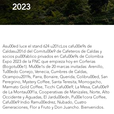
2023
Asu00ed luce el stand 624 u201cLos cafu00e9s de
Caldasu201d del Comitu00e9 de Cafeteros de Caldas y
socios pu00fablico privados en Cafu00e9s de Colombia
Expo 2023 de la FNC que empieza hoy en Corferias
(Bogotu00e1). Mu00e1s de 20 marcas invitadas: Arenillo,
Tu00edo Conejo, Venecia, Cumbres de Caldas,
Ocampou2019s, Parra, Bonaire, Querida, Colibru00ed, San
Peregrino, Mystery Coffee, Santa Teresita, Morrogacho,
Marmato Gold Coffee, Ticchi Cafu00e9, La Mesa, Cafu00e9
de La Montau00f1a, Cooperativas de Manizales, Norte, Alto
Occidente y Aguadas, El Jardu00edn, Pu00e1cora Coffee,
Cafu00e9 Indio Ramu00edrez, Nubado, Cuatro
Generaciones, Flor a Fruto y Don Juancho. Bienvenidos.