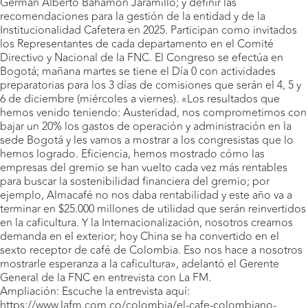
Germán Alberto Bahamón Jaramillo; y definir las
recomendaciones para la gestión de la entidad y de la
Institucionalidad Cafetera en 2025. Participan como invitados
los Representantes de cada departamento en el Comité
Directivo y Nacional de la FNC. El Congreso se efectúa en
Bogotá; mañana martes se tiene el Día 0 con actividades
preparatorias para los 3 días de comisiones que serán el 4, 5 y
6 de diciembre (miércoles a viernes). «Los resultados que
hemos venido teniendo: Austeridad, nos comprometimos con
bajar un 20% los gastos de operación y administración en la
sede Bogotá y les vamos a mostrar a los congresistas que lo
hemos logrado. Eficiencia, hemos mostrado cómo las
empresas del gremio se han vuelto cada vez más rentables
para buscar la sostenibilidad financiera del gremio; por
ejemplo, Almacafé no nos daba rentabilidad y este año va a
terminar en $25.000 millones de utilidad que serán reinvertidos
en la caficultura. Y la Internacionalización, nosotros creamos
demanda en el exterior; hoy China se ha convertido en el
sexto receptor de café de Colombia. Eso nos hace a nosotros
mostrarle esperanza a la caficultura», adelantó el Gerente
General de la FNC en entrevista con La FM.
Ampliación: Escuche la entrevista aquí:
https://www.lafm.com.co/colombia/el-cafe-colombiano-