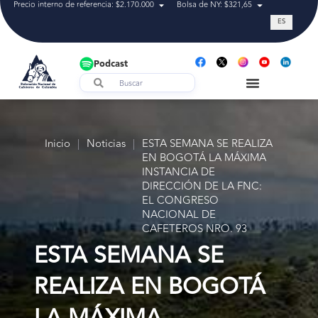
Precio interno de referencia: $2.170.000
Bolsa de NY: $321,65
Tasa de cam
ES
Podcast
Inicio
|
Noticias
|
ESTA SEMANA SE REALIZA
EN BOGOTÁ LA MÁXIMA
INSTANCIA DE
DIRECCIÓN DE LA FNC:
EL CONGRESO
NACIONAL DE
CAFETEROS NRO. 93
ESTA SEMANA SE
REALIZA EN BOGOTÁ