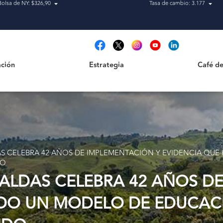
Bolsa de NY: $326,90
Tasa de cambio: 3.177
Estrategia
Café de Ca
t
ción
Estrategia
Café de
S CELEBRA 42 AÑOS DE IMPLEMENTACIÓN Y EVIDENCIA QUE
DO
ALDAS CELEBRA 42 AÑOS D
IDO UN MODELO DE EDUCAC