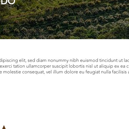
NDO
dipiscing elit, sed diam nonummy nibh euismod tincidunt ut la
exerci tation ullamcorper suscipit lobortis nisl ut aliquip ex
sse molestie consequat, vel illum dolore eu feugiat nulla facilisi