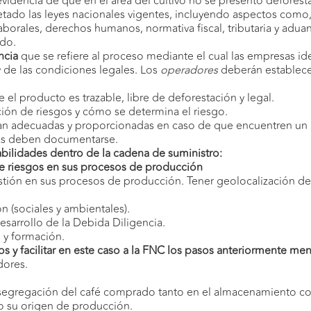
videncia de que en el área del cultivo no se presentó deforest
tado las leyes nacionales vigentes, incluyendo aspectos como, 
aborales, derechos humanos, normativa fiscal, tributaria y aduan
ado.
ncia
que se refiere al proceso mediante el cual las empresas ide
 de las condiciones legales. Los
operadores
deberán establece
el producto es trazable, libre de deforestación y legal.
ación de riesgos y cómo se determina el riesgo.
n adecuadas y proporcionadas en caso de que encuentren un ri
idas deben documentarse.
bilidades dentro de la cadena de suministro:
 de riesgos en sus procesos de producción
stión en sus procesos de producción. Tener geolocalización de
n (sociales y ambientales).
esarrollo de la Debida Diligencia.
 y formación.
 y facilitar en este caso a la FNC los pasos anteriormente m
ores.
 segregación del café comprado tanto en el almacenamiento co
 su origen de producción.