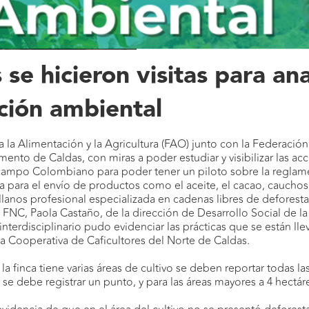
se hicieron visitas para ana
ación ambiental
la Alimentación y la Agricultura (FAO) junto con la Federación
ento de Caldas, con miras a poder estudiar y visibilizar las ac
 campo Colombiano para poder tener un piloto sobre la reglame
a para el envío de productos como el aceite, el cacao, cauchos
tellanos profesional especializada en cadenas libres de deforest
 FNC, Paola Castaño, de la dirección de Desarrollo Social de la
nterdisciplinario pudo evidenciar las prácticas que se están ll
 la Cooperativa de Caficultores del Norte de Caldas.
si la finca tiene varias áreas de cultivo se deben reportar todas 
 se debe registrar un punto, y para las áreas mayores a 4 hectá