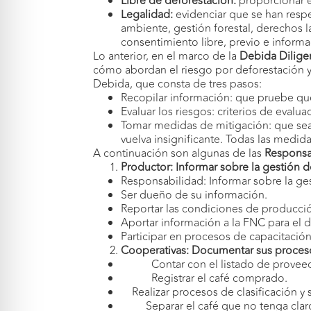
Libre de deforestación:
proporcionar e
Legalidad:
evidenciar que se han respe
ambiente, gestión forestal, derechos l
consentimiento libre, previo e inform
Lo anterior, en el marco de la
Debida Dilige
cómo abordan el riesgo por deforestación y
Debida, que consta de tres pasos:
Recopilar información: que pruebe que 
Evaluar los riesgos: criterios de evalu
Tomar medidas de mitigación: que sea
vuelva insignificante. Todas las med
A continuación son algunas de las
Responsa
Productor: Informar sobre la gestión
Responsabilidad: Informar sobre la ge
Ser dueño de su información.
Reportar las condiciones de producció
Aportar información a la FNC para el d
Participar en procesos de capacitación
Cooperativas: Documentar sus procesos
Contar con el listado de proveed
Registrar el café comprado.
Realizar procesos de clasificación y
Separar el café que no tenga claro