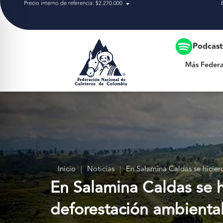
Precio interno de referencia: $2.270.000
Más Federación
Podcas
Más Federa
Inicio
|
Noticias
|
En Salamina Caldas se hiciero
En Salamina Caldas se hi
deforestación ambienta