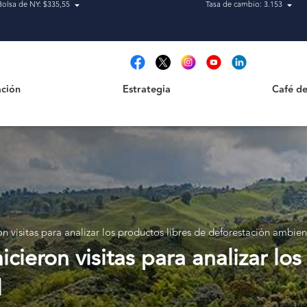
Bolsa de NY: $335,55
Tasa de cambio: 3.153
Estrategia
Café de Ca
t
ción
Estrategia
Café de
n visitas para analizar los productos libres de deforestación ambien
cieron visitas para analizar los
l