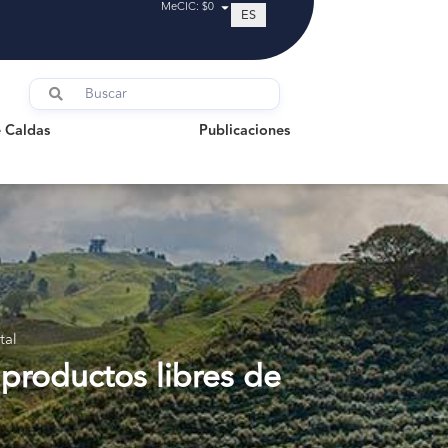
MeCIC: $0
ES
ldas
Publicaciones
 Caldas
Publicaciones
tal
 productos libres de