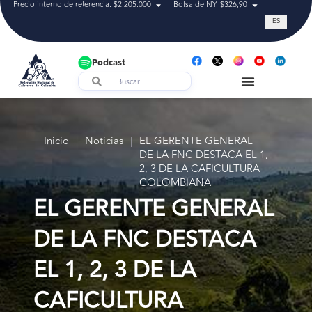
Precio interno de referencia: $2.205.000
Bolsa de NY: $326,90
Tasa de cam
ES
Podcast
Inicio
|
Noticias
|
EL GERENTE GENERAL
DE LA FNC DESTACA EL 1,
2, 3 DE LA CAFICULTURA
COLOMBIANA
EL GERENTE GENERAL
DE LA FNC DESTACA
EL 1, 2, 3 DE LA
CAFICULTURA