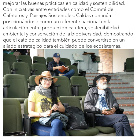
mejorar las buenas prácticas en calidad y sostenibilidad.
Con iniciativas entre entidades como el Comité de
Cafeteros y Paisajes Sostenibles, Caldas continúa
posicionándose como un referente nacional en la
articulación entre producción cafetera, sostenibilidad
ambiental y conservación de la biodiversidad, demostrando
que el café de calidad también puede convertirse en un
aliado estratégico para el cuidado de los ecosistemas.