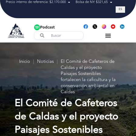
Precio interno de referencia: $2.170.000
Bolsa de NY: $321,65
Tasa de cam
ES
Podcast
Inicio
|
Noticias
|
El Comité de Cafeteros de
Caldas y el proyecto
Paisajes Sostenibles
fortalecen la caficultura y la
conservación ambiental en
Caldas
El Comité de Cafeteros
de Caldas y el proyecto
Paisajes Sostenibles