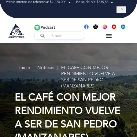
Precio interno de referencia: $2.270.000
Bolsa de NY: $335,55
Tasa de cam
ES
Podcast
Inicio
|
Noticias
|
EL CAFÉ CON MEJOR
RENDIMIENTO VUELVE A
SER DE SAN PEDRO
(MANZANARES)
EL CAFÉ CON MEJOR
RENDIMIENTO VUELVE
A SER DE SAN PEDRO