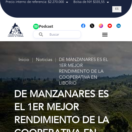
Precio interno de referencia: $2.270.000
Bolsa de NY: $335,55
Tasa de cam
ES
Podcast
Inicio
|
Noticias
|
DE MANZANARES ES EL
1ER MEJOR
RENDIMIENTO DE LA
COOPERATIVA EN
LIBORIO
DE MANZANARES ES
EL 1ER MEJOR
RENDIMIENTO DE LA