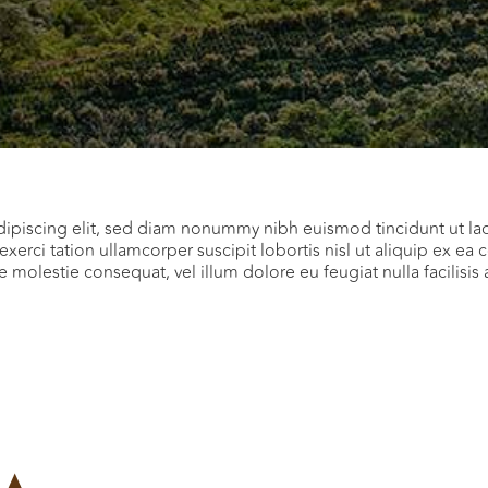
dipiscing elit, sed diam nonummy nibh euismod tincidunt ut la
exerci tation ullamcorper suscipit lobortis nisl ut aliquip ex
sse molestie consequat, vel illum dolore eu feugiat nulla facilisi