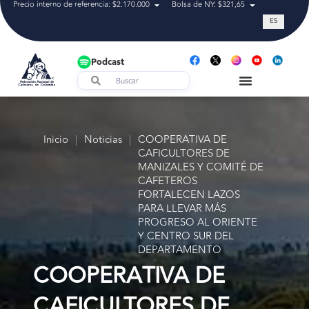
Precio interno de referencia: $2.170.000
Bolsa de NY: $321,65
Tasa de cam
ES
Podcast
Inicio
|
Noticias
|
COOPERATIVA DE
CAFICULTORES DE
MANIZALES Y COMITÉ DE
CAFETEROS
FORTALECEN LAZOS
PARA LLEVAR MÁS
PROGRESO AL ORIENTE
Y CENTRO SUR DEL
DEPARTAMENTO
COOPERATIVA DE
CAFICULTORES DE