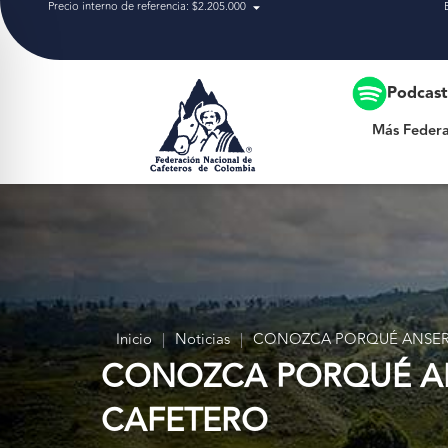
Precio interno de referencia: $2.205.000
Más Federación
Podcas
Más Federa
Inicio
|
Noticias
|
CONOZCA PORQUÉ ANSERM
CONOZCA PORQUÉ AN
CAFETERO