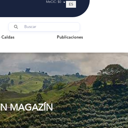
MeCIC: $0
ES
ldas
Publicaciones
 Caldas
Publicaciones
EN MAGAZÍN