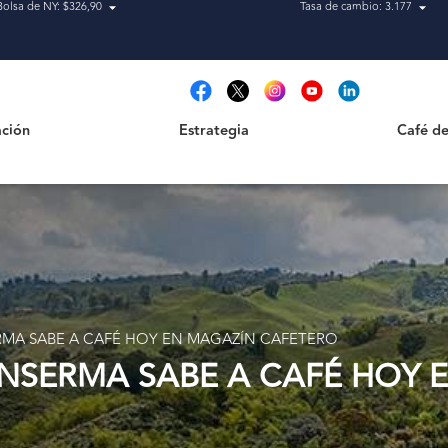
Bolsa de NY: $326,90
Tasa de cambio: 3.177
Estrategia
Café de Ca
t
ción
Estrategia
Café de
A SABE A CAFÉ HOY EN MAGAZÍN CAFETERO
SERMA SABE A CAFÉ HOY 