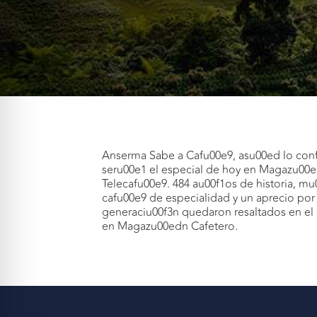
Anserma Sabe a Cafu00e9, asu00ed lo conf
seru00e1 el especial de hoy en Magazu00edn
Telecafu00e9. 484 au00f1os de historia, m
cafu00e9 de especialidad y un aprecio por
generaciu00f3n quedaron resaltados en el
en Magazu00edn Cafetero.