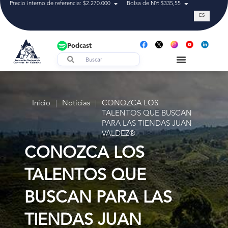
Precio interno de referencia: $2.270.000
Bolsa de NY: $335,55
Tasa de cam
ES
Podcast
Inicio
|
Noticias
|
CONOZCA LOS
TALENTOS QUE BUSCAN
PARA LAS TIENDAS JUAN
VALDEZ®
CONOZCA LOS
TALENTOS QUE
BUSCAN PARA LAS
TIENDAS JUAN