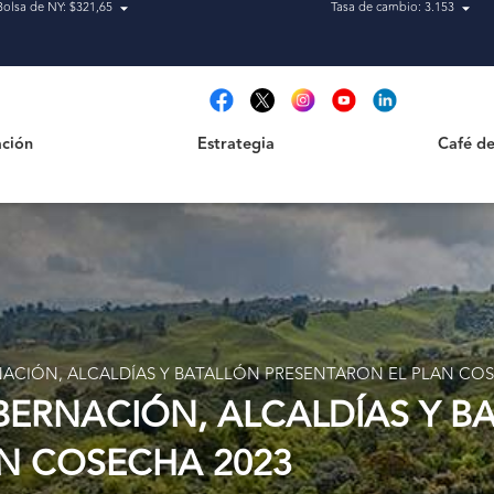
Bolsa de NY: $321,65
Tasa de cambio: 3.153
Estrategia
Café de Ca
t
ción
Estrategia
Café de
NACIÓN, ALCALDÍAS Y BATALLÓN PRESENTARON EL PLAN COS
OBERNACIÓN, ALCALDÍAS Y B
N COSECHA 2023