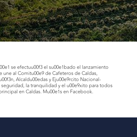
00e1 se efectuu00f3 el su00e1bado el lanzamiento
ue une al Comitu00e9 de Cafeteros de Caldas,
0f3n, Alcaldu00edas y Eju00e9rcito Nacional-
 seguridad, la tranquilidad y el u00e9xito para todos
a principal en Caldas. Mu00e1s en Facebook.