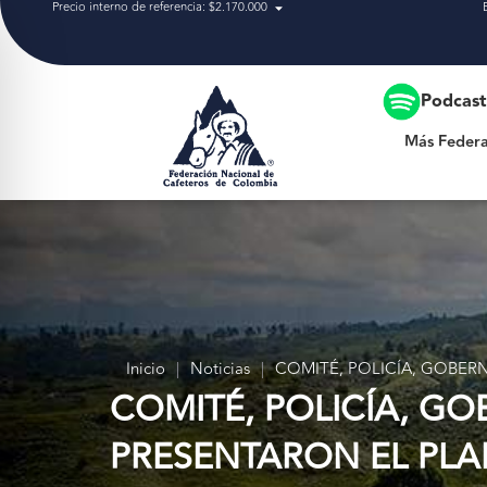
Precio interno de referencia: $2.170.000
Más Federación
Podcas
Más Federa
Inicio
|
Noticias
|
COMITÉ, POLICÍA, GOBER
COMITÉ, POLICÍA, G
PRESENTARON EL PLA